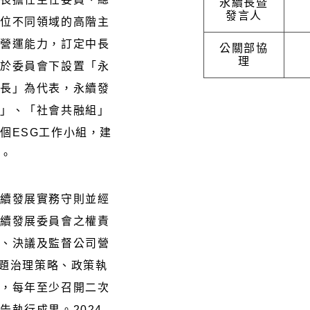
永續長暨
發言人
多位不同領域的高階主
心營運能力，訂定中⾧
公關部協
理
並於委員會下設置「永
續長」為代表，永續發
組」、「社會共融組」
個ESG工作小組，建
構。
永續發展實務守則並經
永續發展委員會之權責
理、決議及監督公司營
議題治理策略、政策執
率，每年至少召開二次
告執行成果。2024