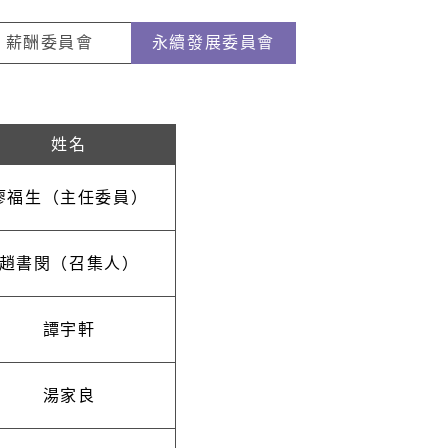
薪酬委員會
永續發展委員會
姓名
廖福生（主任委員）
趙書閔（召集人）
譚宇軒
湯家良