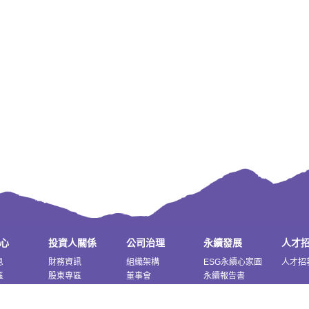
心
投資人關係
公司治理
永續發展
人才
息
財務資訊
組織架構
ESG永續心家園
人才招
區
股東專區
董事會
永續報告書
問答集
委員會
內部稽核