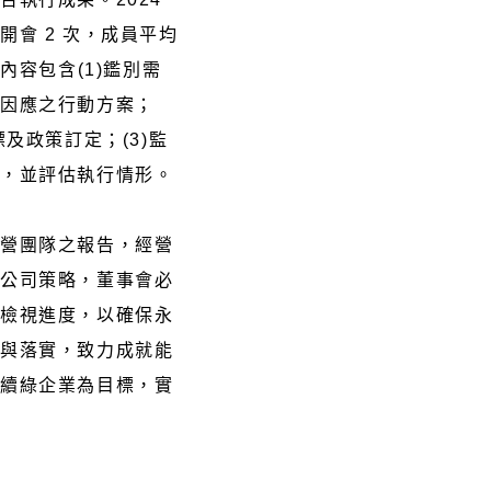
開會 2 次，成員平均
案內容包含(1)鑑別需
定因應之行動方案；
標及政策訂定；(3)監
實，並評估執行情形。
經營團隊之報告，經營
擬公司策略，董事會必
並檢視進度，以確保永
動與落實，致力成就能
永續綠企業為目標，實