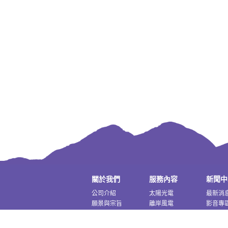
關於我們
服務內容
新聞中
公司介紹
太陽光電
最新消
願景與宗旨
離岸風電
影音專
雲豹大事紀
儲能
獎項與榮耀
水處理