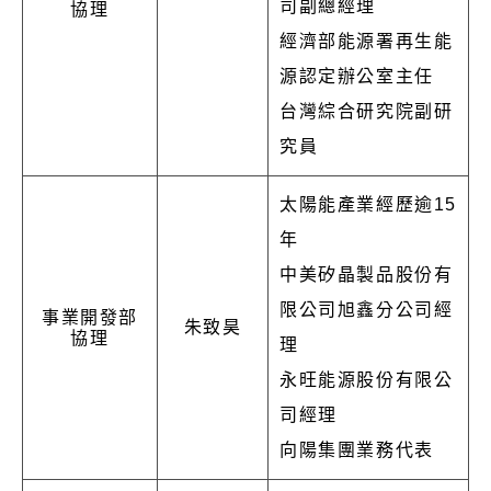
司副總經理
協理
經濟部能源署再生能
源認定辦公室主任
台灣綜合研究院副研
究員
太陽能產業經歷逾15
年
中美矽晶製品股份有
限公司旭鑫分公司經
事業開發部
朱致昊
協理
理
永旺能源股份有限公
司經理
向陽集團業務代表