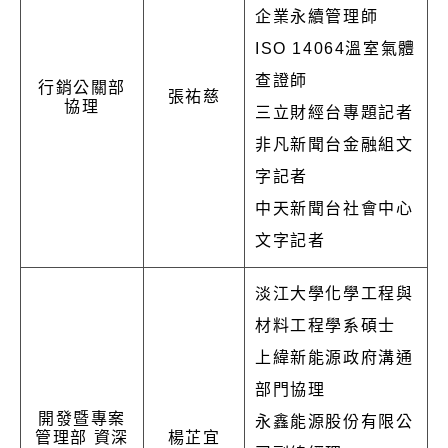
企業永續管理師
ISO 14064溫室氣體
查證師
行銷公關部
張祐慈
協理
三立財經台專題記者
非凡新聞台金融組文
字記者
中天新聞台社會中心
文字記者
淡江大學化學工程與
材料工程學系碩士
上緯新能源政府溝通
部門協理
開發暨專案
永鑫能源股份有限公
管理部 資深
楊芷宜