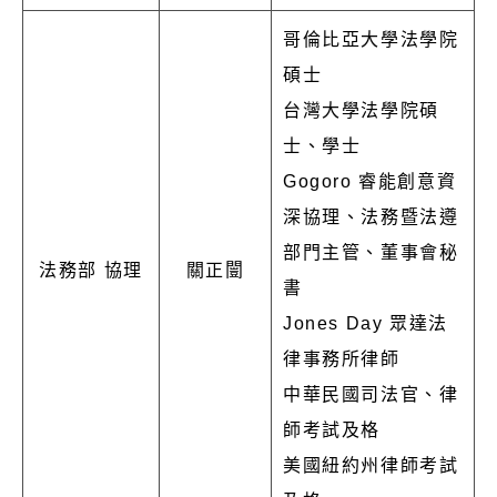
哥倫比亞大學法學院
碩士
台灣大學法學院碩
士、學士
Gogoro 睿能創意資
深協理、法務暨法遵
部門主管、董事會秘
法務部 協理
關正闓
書
Jones Day 眾達法
律事務所律師
中華民國司法官、律
師考試及格
美國紐約州律師考試