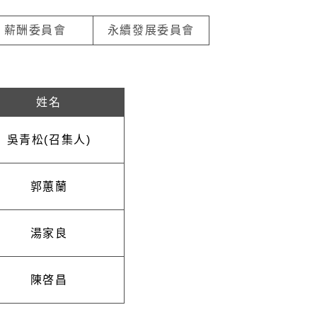
薪酬委員會
永續發展委員會
姓名
吳青松(召集人)
郭蕙蘭
湯家良
陳啓昌